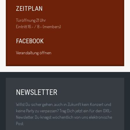
ZEITPLAN
Türöffnung 21 Uhr
Eintritt 16.- / 8.- (members)
FACEBOOK
Veranstaltung öffnen
NEWSLETTER
Willst Du sicher gehen, auch in Zukunft kein Konzert und
keine Party zu verpassen? Trag Dich jetzt ein für den OXIL-
Newsletter. Du kriegst wöchentlich von uns elektronische
Post.