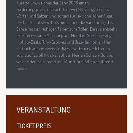
Kuratorium, welches der Band 2006 einen
Förderungspreis zusprach. Die zwei MC’s jonglieren mit
Wörter und Sätzen und sorgen für textliche Höhenflüge,
der DJ mischt seine Cuts hinein und die Band bringt das
Ganze mit den richtigen Tönen zum Rollen. Daraus entsteht
eine interessante Mischung aus Mundart-Sprechgesang,
HipHop-Beats, Funk-Grooves und Jazz-Harmonien. Man
darf sich auf ein zweistündiges Live-Feuerwerk freuen
sowie auf zwölf Musiker auf der kleinen Ochsen-Bühne,
welche den Saisonstart im OX und ihre Platte gebührend
feiern.
VERANSTALTUNG
TICKETPREIS