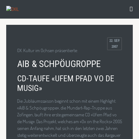
22
. SEP.
2007
OX. Kultur im Ochsen präsentierte:
AIB & SCHPÖUGROPPE
CD-TAUFE «UFEM PFAD VO DE
MUSIG»
Die Jubliäumssaison beginnt schon mit einem Highlight.
«AiB & Schpöugroppe», die Mundart-Rap-Truppe aus
Zofingen, tauft ihre erste gemeinsame CD «Ufem Pfad vo
de Musig». Das Projekt, welches am «Ox on the Rocks» 2005
seinen Anfang nahm, hat sich in den letzten zwei Jahren
stetig weiterentwickelt und überzeugte auch das Aargauer