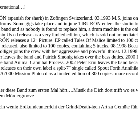
ternational…!
N (spanish for shark) in Zofingen Switzerland. 03.1993 M.S. joins on
rums. Some gigs take place and in june TIBURÓN enters the studio to 
band and as nobody is found to replace him, a drum machine is the onl
6 Join Us cd release as a very limited edition, which is sold out immed
N releases a 12″ Picture–EP called Tales Of Malice limited to 100 co
g released, also limited to 100 copies, containing 5 tracks. 08.1998 B
olliger joins the crew with her aggressive and powerful throat. 12.199
er leaves the band and Patrick Smonig takes over the bass duties. 200
ore band Animal Cannibal Process. 2002 Peter Erni leaves the band becau
releases on their own label a split-7″ single called Spout Forth Annih
376’000 Mission Pluto cd as a limited edition of 300 copies. more recor
r, der diese Band zum ersten Mal hört….Musik die Dich dort trifft w
inem Mördergroove.
 ein wenig Erdkundeunterricht der Grind/Death-igen Art zu Gemüte fü