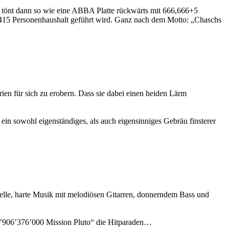
s tönt dann so wie eine ABBA Platte rückwärts mit 666,666+5
.1415 Personenhaushalt geführt wird. Ganz nach dem Motto: „Chaschs
en für sich zu erobern. Dass sie dabei einen heiden Lärm
ein sowohl eigenständiges, als auch eigensinniges Gebräu finsterer
le, harte Musik mit melodiösen Gitarren, donnerndem Bass und
 „5’906’376’000 Mission Pluto“ die Hitparaden…