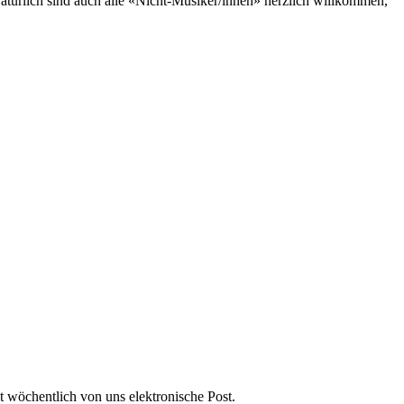
atürlich sind auch alle «Nicht-Musiker/innen» herzlich willkommen,
t wöchentlich von uns elektronische Post.