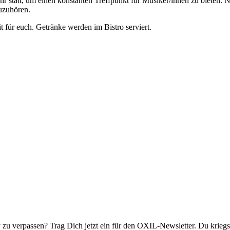
 statt, um einen konstanten Treffpunkt für Musiker/innen zu bieten. N
uzuhören.
 für euch. Getränke werden im Bistro serviert.
 zu verpassen? Trag Dich jetzt ein für den OXIL-Newsletter. Du kriegs