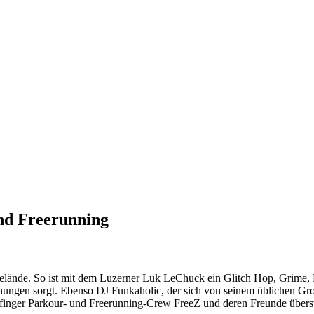
and Freerunning
dgelände. So ist mit dem Luzerner Luk LeChuck ein Glitch Hop, Grime
chungen sorgt. Ebenso DJ Funkaholic, der sich von seinem üblichen G
ofinger Parkour- und Freerunning-Crew FreeZ und deren Freunde überst