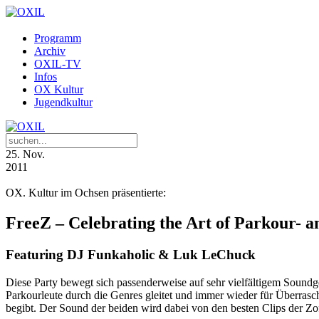
Programm
Archiv
OXIL-TV
Infos
OX Kultur
Jugendkultur
25
. Nov.
2011
OX. Kultur im Ochsen präsentierte:
FreeZ – Celebrating the Art of Parkour- 
Featuring DJ Funkaholic & Luk LeChuck
Diese Party bewegt sich passenderweise auf sehr vielfältigem Soun
Parkourleute durch die Genres gleitet und immer wieder für Überras
begibt. Der Sound der beiden wird dabei von den besten Clips der Z