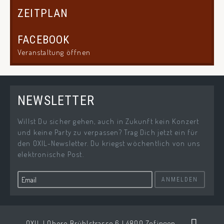
ZEITPLAN
FACEBOOK
Veranstaltung öffnen
NEWSLETTER
Willst Du sicher gehen, auch in Zukunft kein Konzert
und keine Party zu verpassen? Trag Dich jetzt ein für
den OXIL-Newsletter. Du kriegst wöchentlich von uns
elektronische Post.
ANMELDEN
OXIL | Obere Brühlstrasse 6 | 4800 Zofingen