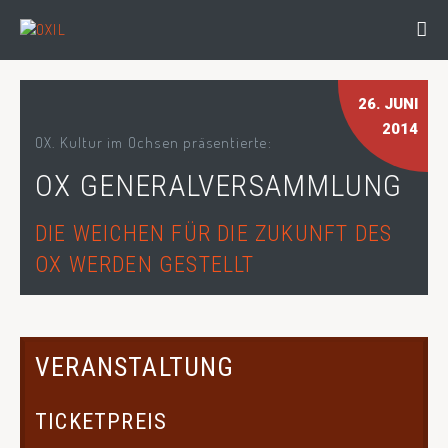
26
. JUNI
2014
OX. Kultur im Ochsen präsentierte:
OX GENERALVERSAMMLUNG
DIE WEICHEN FÜR DIE ZUKUNFT DES
OX WERDEN GESTELLT
VERANSTALTUNG
TICKETPREIS