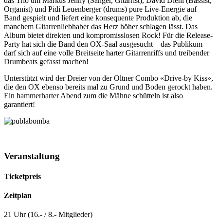
das Trio um Markus Jenny (Sänger, Gitarrist), David Diehl (Bassist,
Organist) und Pidi Leuenberger (drums) pure Live-Energie auf
Band gespielt und liefert eine konsequente Produktion ab, die
manchem Gitarrenliebhaber das Herz höher schlagen lässt. Das
Album bietet direkten und kompromisslosen Rock! Für die Release-
Party hat sich die Band den OX-Saal ausgesucht – das Publikum
darf sich auf eine volle Breitseite harter Gitarrenriffs und treibender
Drumbeats gefasst machen!
Unterstützt wird der Dreier von der Oltner Combo «Drive-by Kiss»,
die den OX ebenso bereits mal zu Grund und Boden gerockt haben.
Ein hammerharter Abend zum die Mähne schütteln ist also
garantiert!
Veranstaltung
Ticketpreis
Zeitplan
21 Uhr (16.- / 8.- Mitglieder)