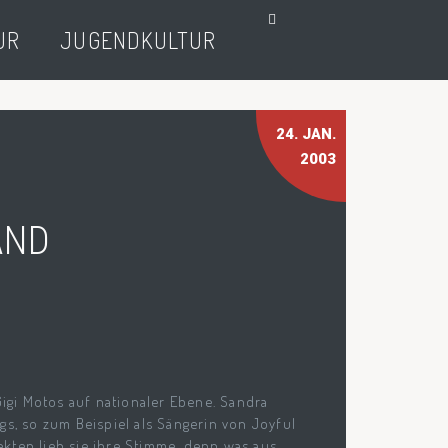
UR
JUGENDKULTUR
24
. JAN.
2003
AND
Gigi Motos auf nationaler Ebene. Sandra
gs, so zum Beispiel als Sängerin von Joyful
kten lieh sie ihre Stimme, denn was aus