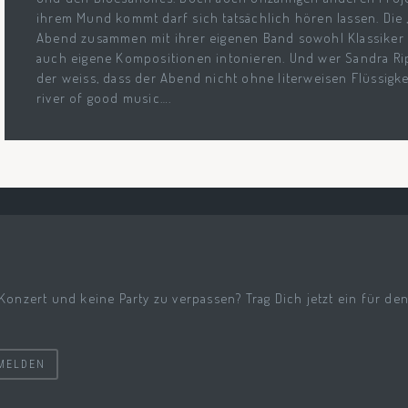
ihrem Mund kommt darf sich tatsächlich hören lassen. Die 
Abend zusammen mit ihrer eigenen Band sowohl Klassiker 
auch eigene Kompositionen intonieren. Und wer Sandra Rip
der weiss, dass der Abend nicht ohne literweisen Flüssigke
river of good music….
 Konzert und keine Party zu verpassen? Trag Dich jetzt ein für de
MELDEN