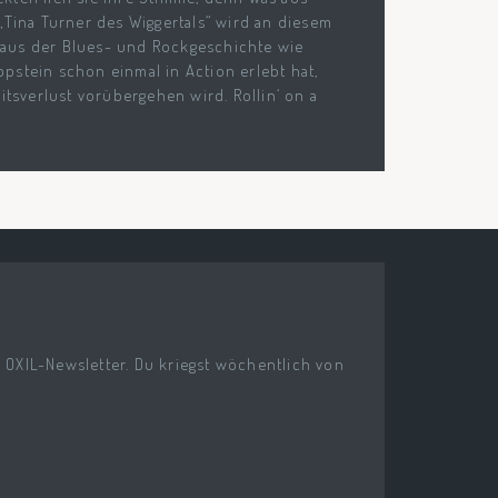
„Tina Turner des Wiggertals“ wird an diesem
aus der Blues- und Rockgeschichte wie
pstein schon einmal in Action erlebt hat,
itsverlust vorübergehen wird. Rollin‘ on a
n OXIL-Newsletter. Du kriegst wöchentlich von