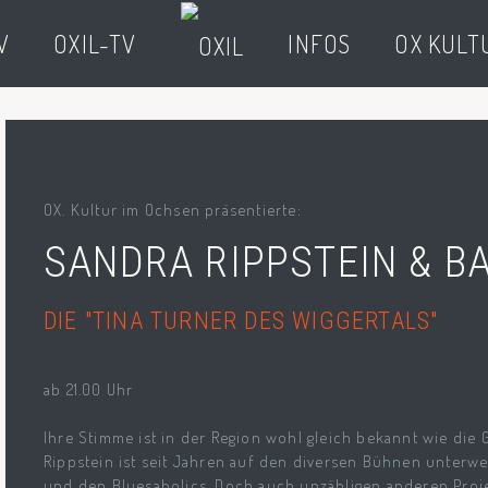
V
OXIL-TV
INFOS
OX KULT
OX. Kultur im Ochsen präsentierte:
SANDRA RIPPSTEIN & B
DIE "TINA TURNER DES WIGGERTALS"
ab 21.00 Uhr
Ihre Stimme ist in der Region wohl gleich bekannt wie die 
Rippstein ist seit Jahren auf den diversen Bühnen unterwe
und den Bluesaholics. Doch auch unzähligen anderen Proje