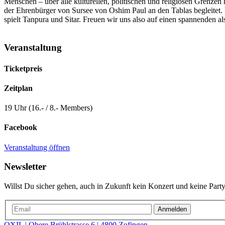
Menschen – über alle kulturellen, politischen und religiösen Grenzen 
der Ehrenbürger von Sursee von Oshim Paul an den Tablas begleitet. 
spielt Tanpura und Sitar. Freuen wir uns also auf einen spannenden 
Veranstaltung
Ticketpreis
Zeitplan
19 Uhr (16.- / 8.- Members)
Facebook
Veranstaltung öffnen
Newsletter
Willst Du sicher gehen, auch in Zukunft kein Konzert und keine Party
Anmelden
OXIL | Obere Brühlstrasse 6 | 4800 Zofingen