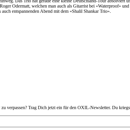
hinweg. Das Trio hat gerade eine kleine Deutschland-Tour absolviert un
Roger Odermatt, welchen man auch als Gitarrist bei «Waterproof» und 
als auch entspannenden Abend mit dem «Shalil Shankar Trio».
 zu verpassen? Trag Dich jetzt ein für den OXIL-Newsletter. Du kriegs