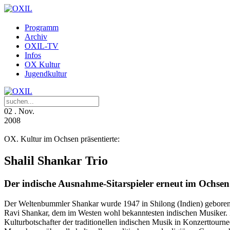
Programm
Archiv
OXIL-TV
Infos
OX Kultur
Jugendkultur
02
. Nov.
2008
OX. Kultur im Ochsen präsentierte:
Shalil Shankar Trio
Der indische Ausnahme-Sitarspieler erneut im Ochsen
Der Weltenbummler Shankar wurde 1947 in Shilong (Indien) geboren un
Ravi Shankar, dem im Westen wohl bekanntesten indischen Musiker. Im 
Kulturbotschafter der traditionellen indischen Musik in Konzerttourne