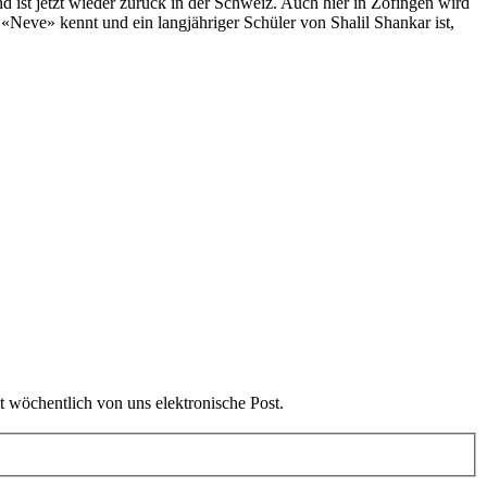
d ist jetzt wieder zurück in der Schweiz. Auch hier in Zofingen wird
«Neve» kennt und ein langjähriger Schüler von Shalil Shankar ist,
t wöchentlich von uns elektronische Post.