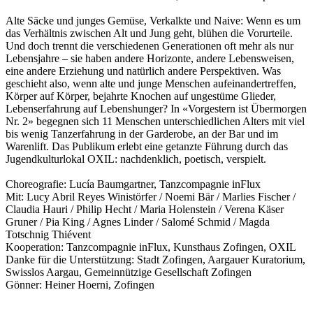
Alte Säcke und junges Gemüse, Verkalkte und Naive: Wenn es um
das Verhältnis zwischen Alt und Jung geht, blühen die Vorurteile.
Und doch trennt die verschiedenen Generationen oft mehr als nur
Lebensjahre – sie haben andere Horizonte, andere Lebensweisen,
eine andere Erziehung und natürlich andere Perspektiven. Was
geschieht also, wenn alte und junge Menschen aufeinandertreffen,
Körper auf Körper, bejahrte Knochen auf ungestüme Glieder,
Lebenserfahrung auf Lebenshunger? In «Vorgestern ist Übermorgen
Nr. 2» begegnen sich 11 Menschen unterschiedlichen Alters mit viel
bis wenig Tanzerfahrung in der Garderobe, an der Bar und im
Warenlift. Das Publikum erlebt eine getanzte Führung durch das
Jugendkulturlokal OXIL: nachdenklich, poetisch, verspielt.
Choreografie: Lucía Baumgartner, Tanzcompagnie inFlux
Mit: Lucy Abril Reyes Winistörfer / Noemi Bär / Marlies Fischer /
Claudia Hauri / Philip Hecht / Maria Holenstein / Verena Käser
Gruner / Pia King / Agnes Linder / Salomé Schmid / Magda
Totschnig Thiévent
Kooperation: Tanzcompagnie inFlux, Kunsthaus Zofingen, OXIL
Danke für die Unterstützung: Stadt Zofingen, Aargauer Kuratorium,
Swisslos Aargau, Gemeinnützige Gesellschaft Zofingen
Gönner: Heiner Hoerni, Zofingen