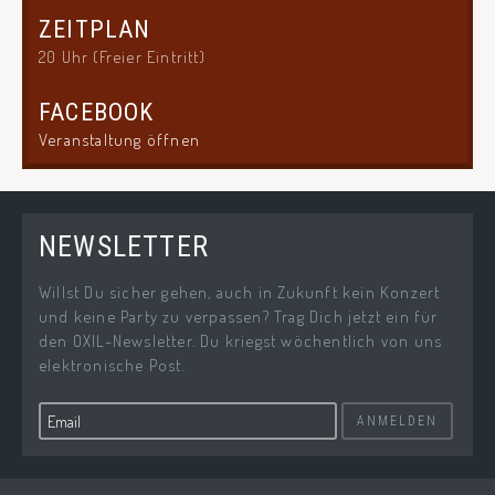
ZEITPLAN
20 Uhr (Freier Eintritt)
FACEBOOK
Veranstaltung öffnen
NEWSLETTER
Willst Du sicher gehen, auch in Zukunft kein Konzert
und keine Party zu verpassen? Trag Dich jetzt ein für
den OXIL-Newsletter. Du kriegst wöchentlich von uns
elektronische Post.
ANMELDEN